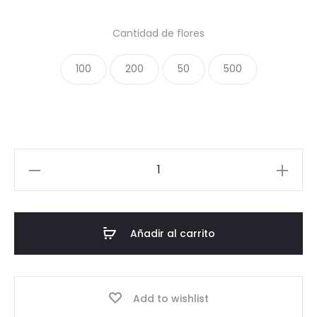
de
Cantidad de flores
precios:
100
200
50
500
desde
$2,600.
hasta
Corona
Redonda
$18,000
Rosas
cantidad
Añadir al carrito
Add to wishlist