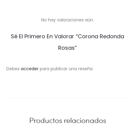
No hay valoraciones aún.
V
Sé El Primero En Valorar “Corona Redonda
a
Rosas”
l
o
Debes
acceder
para publicar una reseña.
r
a
c
i
Productos relacionados
o
n