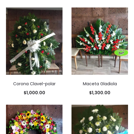
e
s
Corona Clavel-polar
Maceta Gladiola
$
1,000.00
$
1,300.00