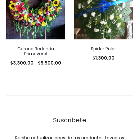
Corona Redonda
Spider Polar
Primaveral
$
1,300.00
Rango
$
3,300.00
-
$
5,500.00
de
precios:
desde
$3,300.00
hasta
$5,500.00
Suscribete
Recibe actualizaciones de tus productos favoritos