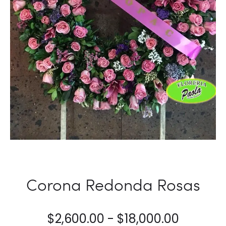
Corona Redonda Rosas
Rango
$
2,600.00
-
$
18,000.00