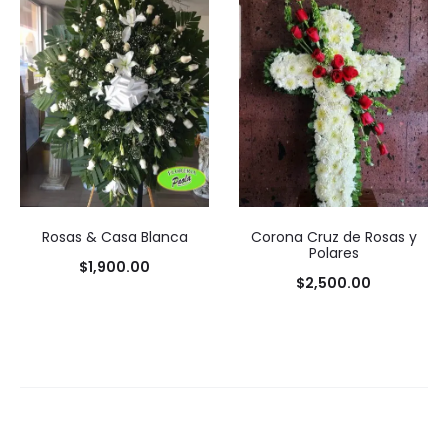
precios:
desde
$2,600.00
hasta
$18,000.00
Rosas & Casa Blanca
Corona Cruz de Rosas y
Polares
$
1,900.00
$
2,500.00