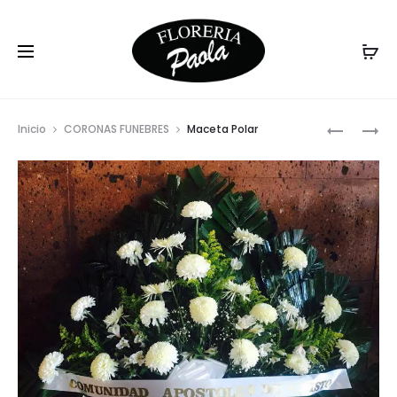
Prod
GLADIOL
SPIDER
Inicio
CORONAS FUNEBRES
Maceta Polar
CLAVEL
CODORNI
navig
CLAVEL