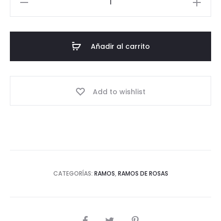
50
rosas,
mini
Añadir al carrito
rosas
y
20
Add to wishlist
perritos
cantidad
CATEGORÍAS:
RAMOS
,
RAMOS DE ROSAS
SHARE