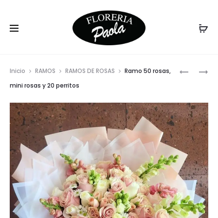
Prod
RAMO
RAMO
Inicio
RAMOS
RAMOS DE ROSAS
Ramo 50 rosas,
24
ROSAS,
navig
mini rosas y 20 perritos
ROSAS
LILIS,
PERRITOS
CLAVLES
Y
Y
TULIPANE
TULIPANE