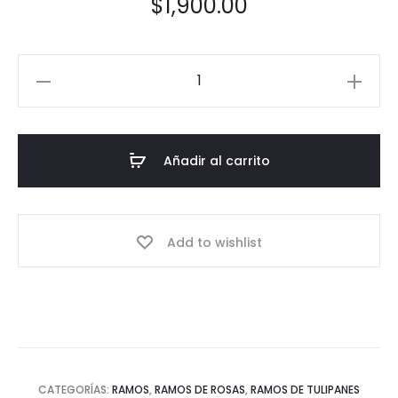
$
1,900.00
Ramo
24
rosas
perritos
Añadir al carrito
y
tulipanes
cantidad
Add to wishlist
CATEGORÍAS:
RAMOS
,
RAMOS DE ROSAS
,
RAMOS DE TULIPANES