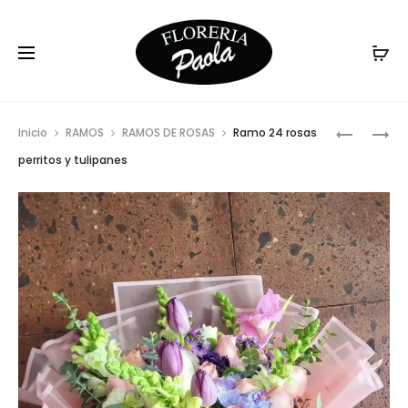
Prod
RAMO
RAMO
Inicio
RAMOS
RAMOS DE ROSAS
Ramo 24 rosas
GIRASOLE
50
navig
perritos y tulipanes
CLAVELES
ROSAS,
ROSAS
MINI
Y
ROSAS
PERRITOS
Y
20
PERRITOS