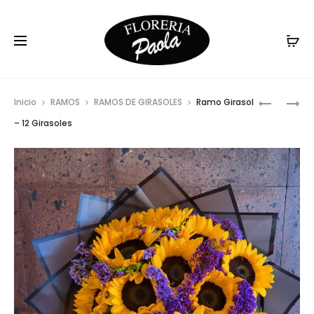
Prod
RAMO
RAMO
Inicio
RAMOS
RAMOS DE GIRASOLES
Ramo Girasol
GIRASOL
GIRASOL
navig
– 12 Girasoles
–
ROSA
6
–
GIRASOL
1
GIRASOL
6
ROSAS