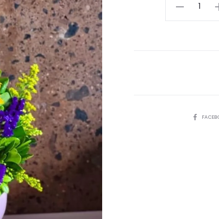
Pecera
Mucho
Amor
cantidad
SHARE
FACEB