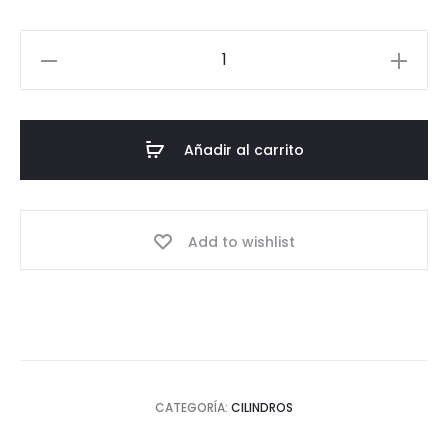
Cilindro
espiral
200
rosas
Añadir al carrito
cantidad
Add to wishlist
CATEGORÍA:
CILINDROS